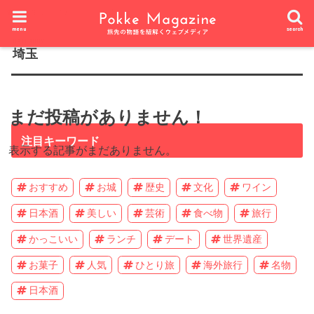
HOME
国内
関東地方
埼玉
menu
search
埼玉
まだ投稿がありません！
注目キーワード
表示する記事がまだありません。
おすすめ
お城
歴史
文化
ワイン
日本酒
美しい
芸術
食べ物
旅行
かっこいい
ランチ
デート
世界遺産
お菓子
人気
ひとり旅
海外旅行
名物
日本酒