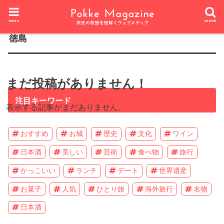
HOME
国内
四国地方
徳島
menu
search
徳島
まだ投稿がありません！
注目キーワード
表示する記事がまだありません。
おすすめ
お城
歴史
文化
ワイン
日本酒
美しい
芸術
食べ物
旅行
かっこいい
ランチ
デート
世界遺産
お菓子
人気
ひとり旅
海外旅行
名物
日本酒