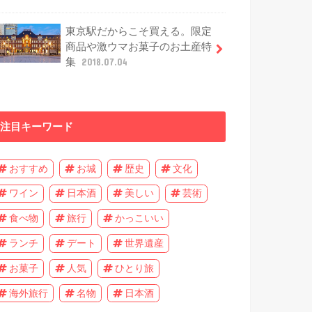
東京駅だからこそ買える。限定
商品や激ウマお菓子のお土産特
集
2018.07.04
注目キーワード
おすすめ
お城
歴史
文化
ワイン
日本酒
美しい
芸術
食べ物
旅行
かっこいい
ランチ
デート
世界遺産
お菓子
人気
ひとり旅
海外旅行
名物
日本酒