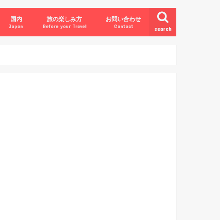
国内
旅の楽しみ方
お問い合わせ
Japan
Before your Travel
Contact
search
北海道
東北地方
関東地方
北陸地方
甲信越地方
東海地方
関西地方
中国地方
四国地方
九州地方
沖縄
観光
グルメ
豆知識
お土産
アクティビティ
お酒
絶景
その他
韓国
中国
タイ
フィリピン
ミャンマー
ベトナム
インド
インドネシア
マレーシア
シンガポール
モンゴル
モルディブ
カンボジア
ネパール
アメリカ合衆国
カナダ
イギリス
イタリア
スペイン
フランス
オランダ
フィンランド
ドイツ
スイス
オーストリア
ベルギー
ロシア
クロアチア
ハンガリー
スウェーデン
ギリシャ
デンマーク
アイルランド
ポーランド
トルコ
サウジアラビア
アラブ首長国連邦
オーストラリア
ニュージーランド
エジプト
ブラジル
メキシコ
ペルー
チリ
青森
岩手
宮城
秋田
山形
福島
東京
茨城
栃木
群馬
埼玉
千葉
神奈川
富山
石川
福井
新潟
山梨
長野
岐阜
静岡
愛知
三重
滋賀
京都
大阪
兵庫
奈良
和歌山
鳥取
島根
岡山
広島
山口
徳島
香川
愛媛
高知
福岡
佐賀
長崎
熊本
大分
宮崎
鹿児島