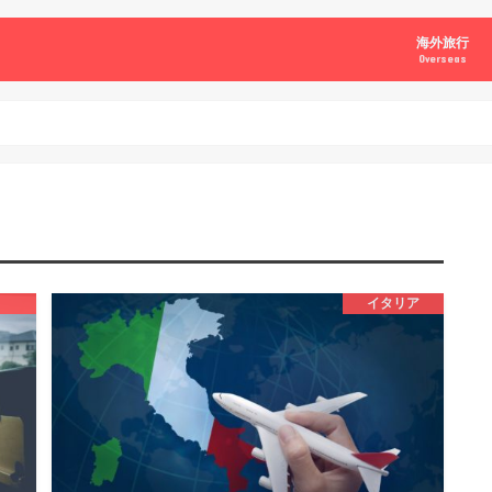
海外旅行
Overseas
アジア
北アメリカ
ヨーロッパ
中東
オセアニア
アフリカ
南アメリカ
南極大陸
イタリア