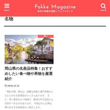
HOME
タグ : 名物
menu
search
名物
岡山
岡山県の名産品特集！おすす
めしたい食べ物や果物を厳選
紹介
2018.12.12
「晴れの国」岡山は、温暖な気候と瀬戸内海から
もたらされる名産品がたくさんあります。 ま
た、長い歴史をもつ地域で、新旧の手工芸品にも
注目すべきものがあります。 今回はそんな岡山
県のおすすめ名産品をご紹介します。